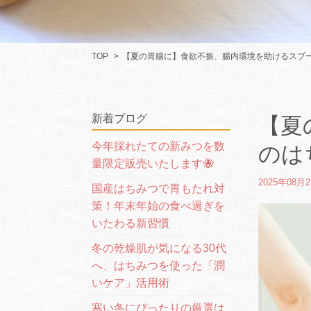
TOP
【夏の胃腸に】食欲不振、腸内環境を助けるスプ
新着ブログ
【夏
今年採れたての新みつを数
のは
量限定販売いたします🐝
2025年08月
国産はちみつで胃もたれ対
策！年末年始の食べ過ぎを
いたわる新習慣
冬の乾燥肌が気になる30代
へ、はちみつを使った「潤
いケア」活用術
寒い冬にぴったりの厳選は