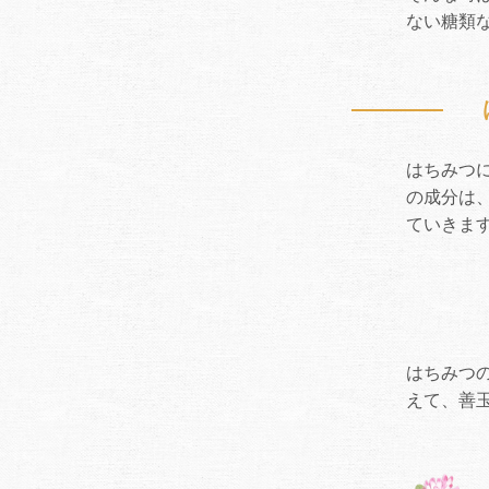
ない糖類
はちみつ
の成分は
ていきま
はちみつ
えて、善