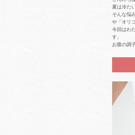
夏は冷た
そんな悩
や「オリ
今回はわ
す。
お腹の調