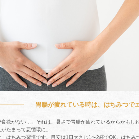
胃腸が疲れている時は、はちみつで
で食欲がない…」それは、暑さで胃腸が疲れているからかもし
れがたまって悪循環に。
は、はちみつ習慣です。目安は1日大さじ1〜2杯でOK。はち