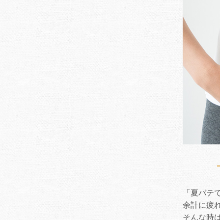
「夏バテ
余計に疲
そんな時