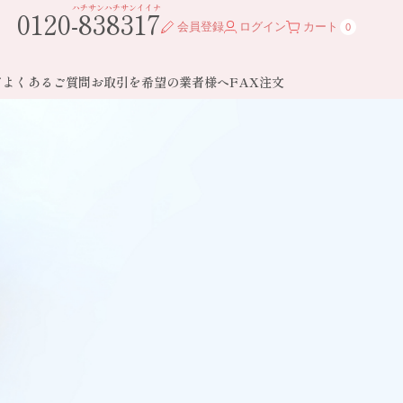
ハチサンハチサンイイナ
0120-838317
会員登録
ログイン
カート
0
ド
よくあるご質問
お取引を希望の業者様へ
FAX注文