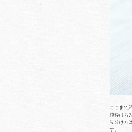
ここまで
純粋はち
見分け方は
す。