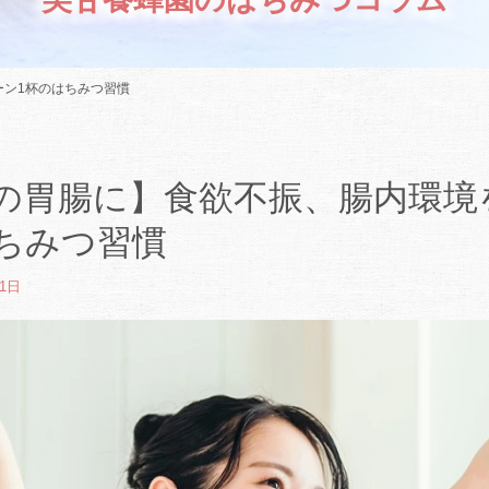
ーン1杯のはちみつ習慣
の胃腸に】食欲不振、腸内環境
ちみつ習慣
21日