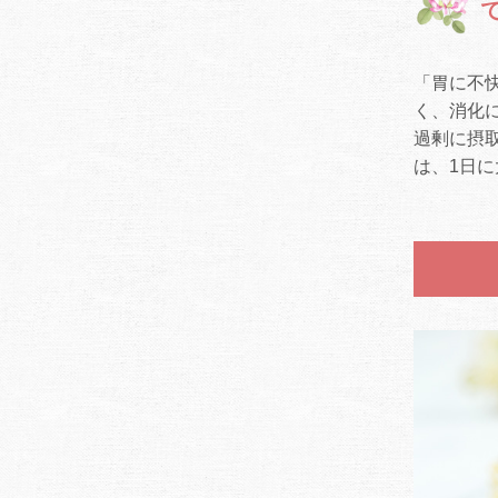
「胃に不
く、消化
過剰に摂
は、1日に