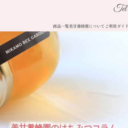
Tel
商品一覧
美甘養蜂園について
ご利用ガイ
美甘養蜂園のはちみつコラム