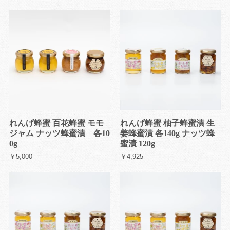
れんげ蜂蜜 百花蜂蜜 モモ
れんげ蜂蜜 柚子蜂蜜漬 生
ジャム ナッツ蜂蜜漬 各10
姜蜂蜜漬 各140g ナッツ蜂
0g
蜜漬 120g
￥5,000
￥4,925