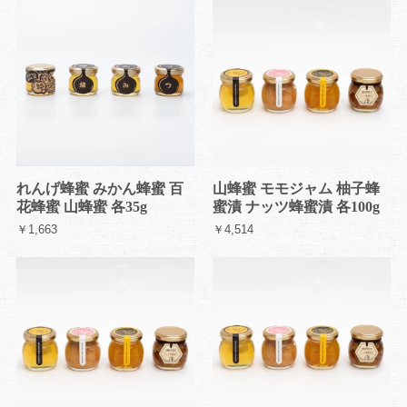
れんげ蜂蜜 みかん蜂蜜 百
山蜂蜜 モモジャム 柚子蜂
花蜂蜜 山蜂蜜 各35g
蜜漬 ナッツ蜂蜜漬 各100g
￥1,663
￥4,514