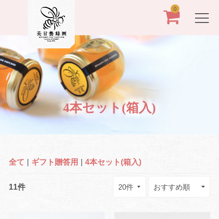
0
4本セット(箱入)
全て
|
ギフト贈答用
|
4本セット(箱入)
11件