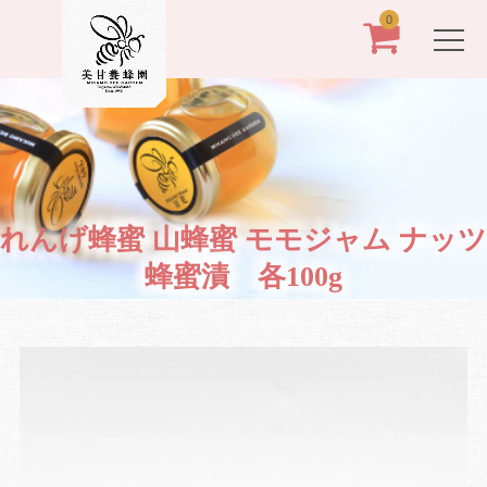
0
れんげ蜂蜜 山蜂蜜 モモジャム ナッツ
蜂蜜漬 各100g