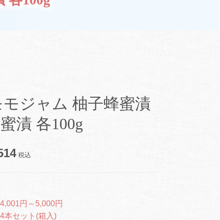
モモジャム 柚子蜂蜜漬
漬 各100g
514
税込
4,001円～5,000円
4本セット(箱入)