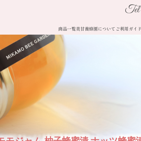
Tel
商品一覧
美甘養蜂園について
ご利用ガイ
モモジャム 柚子蜂蜜漬 ナッツ蜂蜜漬 