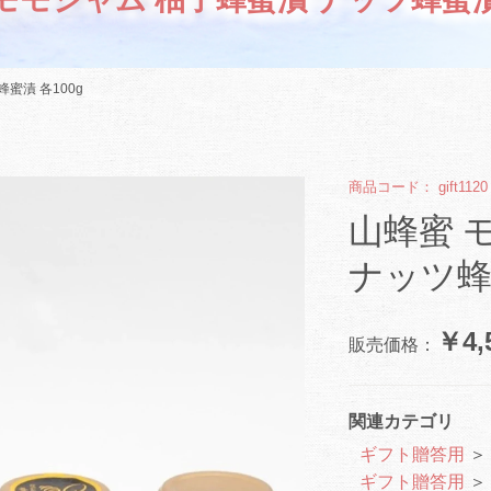
蜜漬 各100g
商品コード：
gift1120
山蜂蜜 
ナッツ蜂蜜
￥4,
販売価格：
関連カテゴリ
ギフト贈答用
＞
ギフト贈答用
＞