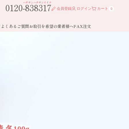
ハチサンハチサンイイナ
0120-838317
会員登録
ログイン
カート
0
ド
よくあるご質問
お取引を希望の業者様へ
FAX注文
各100g