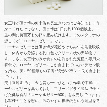
女王蜂が働き蜂の何十倍も長生きなのはご存知でしょう
か？それだけでなく、働き蜂は1日に約1000個以上、一
生の間に何百万もの卵を産み続けます。そのスタミナの
源こそが「ローヤルゼリー」です。
ローヤルゼリーとは働き蜂が花粉やはちみつを消化吸収
し、体内から分泌する乳白色でクリーム状の天然物で
す。まさに女王蜂のみが食すのを許された究極の専用栄
養食で、ローヤルゼリーにしか含まれていないデセン酸
を始め、実に50種類もの栄養成分がバランス良く含まれ
ています。
美甘養蜂園では、今も昔も一つひとつ手作業で丁寧にロ
ーヤルゼリーを集めており、フリーズドライ製法で仕上
げた健康食品「ローヤルゼリー500」を販売しています。
お客様のことを想い、飲みやすい糖衣錠という剤型を選
びました。