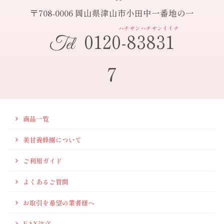
〒708-0006 岡山県津山市小田中一番地の一
ハチサンハチサンイイナ
0120-83831
Tel
7
商品一覧
美甘養蜂園について
ご利用ガイド
よくあるご質問
お取引を希望の業者様へ
FAX注文