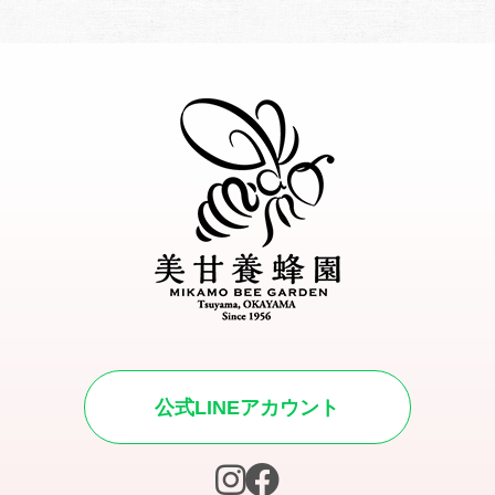
公式LINEアカウント