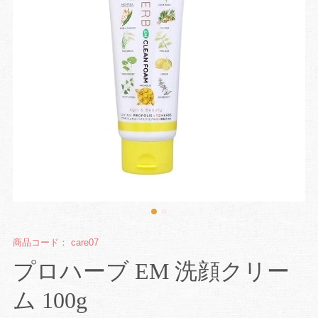
商品コード：
care07
プロハーブ EM 洗顔クリー
ム 100g