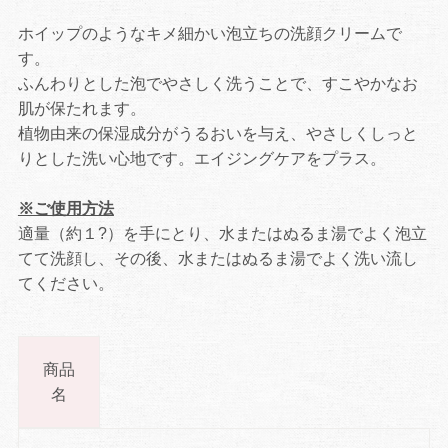
ホイップのようなキメ細かい泡立ちの洗顔クリームで
す。
ふんわりとした泡でやさしく洗うことで、すこやかなお
肌が保たれます。
植物由来の保湿成分がうるおいを与え、やさしくしっと
りとした洗い心地です。エイジングケアをプラス。
※ご使用方法
適量（約１?）を手にとり、水またはぬるま湯でよく泡立
てて洗顔し、その後、水またはぬるま湯でよく洗い流し
てください。
商品
名