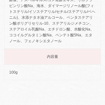
ビンリン酸Na、海水、ダイマージリノール酸(フィ
トステリル/イソステアリル/セチル/ステアリル/ベヘ
ニル)、水添ナタネ油アルコール、ペンタステアリ
ン酸ポリグリセリル-10、ステアリルジメチコン、
ステアロイル乳酸Na、エチドロン酸、水酸化Na、
ココイルグルタミン酸Na、ペンテト酸5Na、エタ
ノール、フェノキシエタノール
内容量
100g