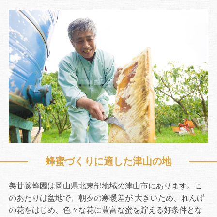
蜂蜜づくりに適した津山の地
お買い物を続ける
カートへ進む
美甘養蜂園は岡山県北東部地域の津山市にあります。こ
のあたりは盆地で、朝夕の寒暖差が 大きいため、れんげ
の花をはじめ、色々な花に豊富な蜜を貯える好条件とな