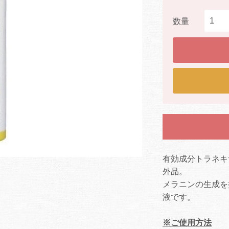
数量
有効成分トラネキ
外品。
メラニンの生成を
液です。
※ご使用方法