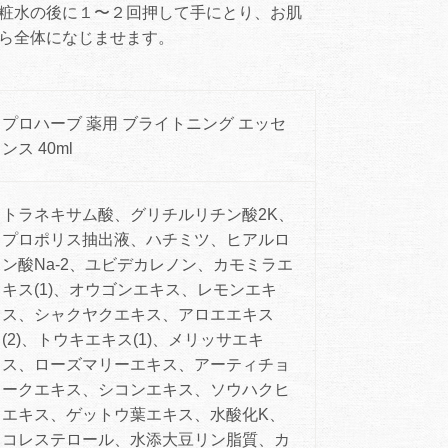
粧水の後に１〜２回押して手にとり、お肌
ら全体になじませます。
プロハーブ 薬用 ブライトニング エッセ
ンス 40ml
トラネキサム酸、グリチルリチン酸2K、
プロポリス抽出液、ハチミツ、ヒアルロ
ン酸Na-2、ユビデカレノン、カモミラエ
キス(1)、オウゴンエキス、レモンエキ
ス、シャクヤクエキス、アロエエキス
(2)、トウキエキス(1)、メリッサエキ
ス、ローズマリーエキス、アーティチョ
ークエキス、シコンエキス、ソウハクヒ
エキス、ゲットウ葉エキス、水酸化K、
コレステロール、水添大豆リン脂質、カ