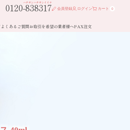
ハチサンハチサンイイナ
0120-838317
会員登録
ログイン
カート
0
ド
よくあるご質問
お取引を希望の業者様へ
FAX注文
40ml