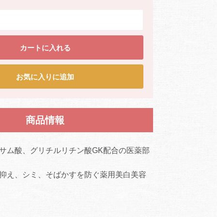
カートに入れる
お気に入りに追加
商品情報
サム酸、グリチルリチン酸GK配合の医薬部
抑え、シミ、そばかすを防ぐ薬用美白美容