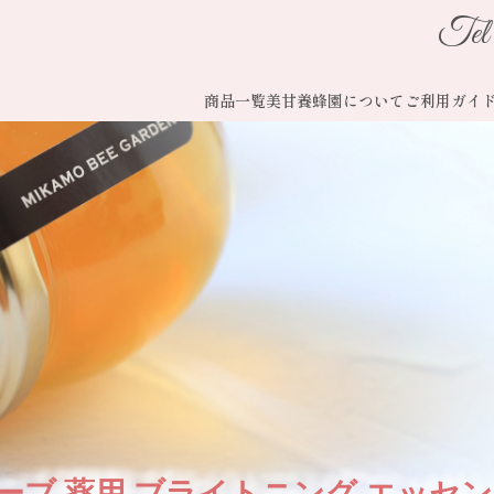
Tel
商品一覧
美甘養蜂園について
ご利用ガイ
ーブ 薬用 ブライトニング エッセンス 