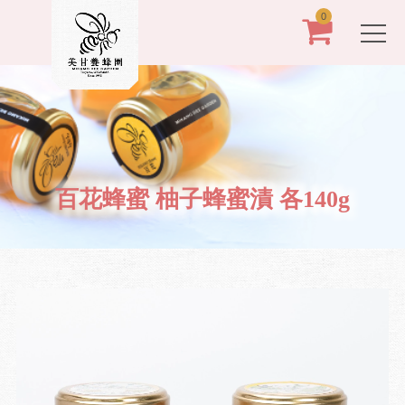
0
百花蜂蜜 柚子蜂蜜漬 各140g