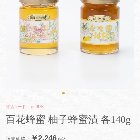
商品コード：
gift875
百花蜂蜜 柚子蜂蜜漬 各140g
￥2,246
販売価格：
税込