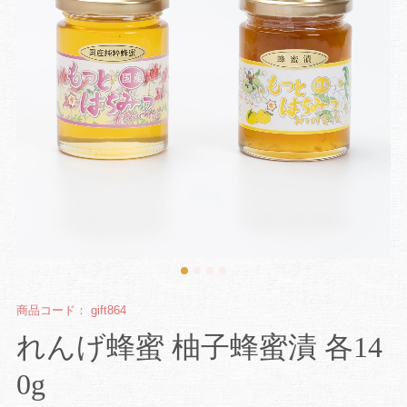
商品コード：
gift864
れんげ蜂蜜 柚子蜂蜜漬 各14
0g