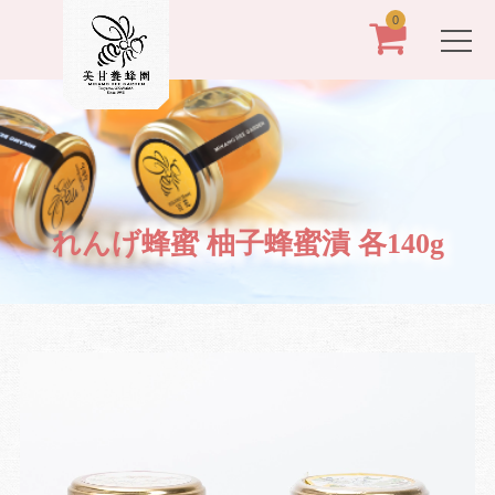
0
れんげ蜂蜜 柚子蜂蜜漬 各140g