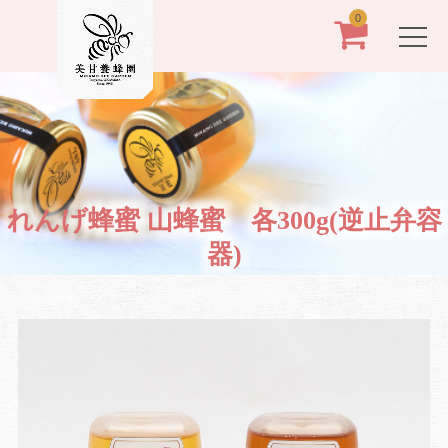
0
れんげ蜂蜜 山蜂蜜 各300g(逆止弁容
器)