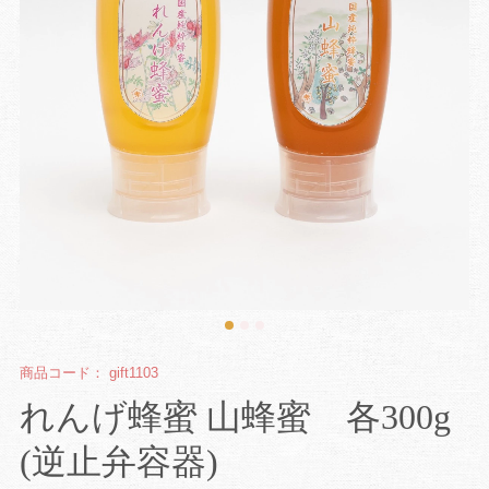
商品コード：
gift1103
れんげ蜂蜜 山蜂蜜 各300g
(逆止弁容器)