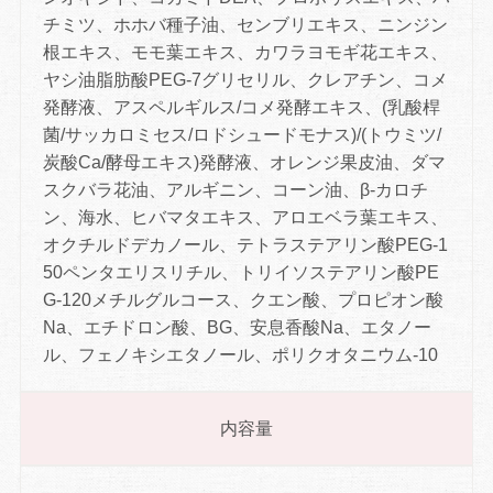
チミツ、ホホバ種子油、センブリエキス、ニンジン
根エキス、モモ葉エキス、カワラヨモギ花エキス、
ヤシ油脂肪酸PEG-7グリセリル、クレアチン、コメ
発酵液、アスペルギルス/コメ発酵エキス、(乳酸桿
菌/サッカロミセス/ロドシュードモナス)/(トウミツ/
炭酸Ca/酵母エキス)発酵液、オレンジ果皮油、ダマ
スクバラ花油、アルギニン、コーン油、β-カロチ
ン、海水、ヒバマタエキス、アロエベラ葉エキス、
オクチルドデカノール、テトラステアリン酸PEG-1
50ペンタエリスリチル、トリイソステアリン酸PE
G-120メチルグルコース、クエン酸、プロピオン酸
Na、エチドロン酸、BG、安息香酸Na、エタノー
ル、フェノキシエタノール、ポリクオタニウム-10
内容量