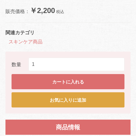
￥2,200
販売価格：
税込
関連カテゴリ
スキンケア商品
数量
カートに入れる
お気に入りに追加
商品情報