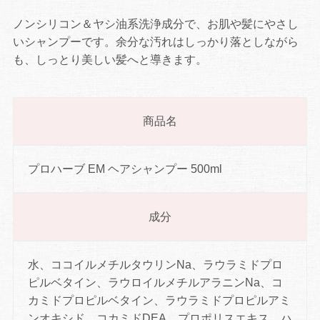
ノンシリコン＆ヤシ油系洗浄成分で、お肌や髪にやさし
いシャンプーです。余分な汚れはしっかり落としながら
も、しっとり美しい髪へと導きます。
商品名
プロハーブ EM ヘアシャンプー 500ml
成分
水、ココイルメチルタウリンNa、ラウラミドプロ
ピルベタイン、ラウロイルメチルアラニンNa、コ
カミドプロピルベタイン、ラウラミドプロピルアミ
お買い物を続ける
カートへ進む
ンオキシド、コカミドDEA、プロポリスエキス、ハ