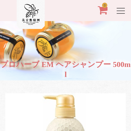
0
プロハーブ EM ヘアシャンプー 500m
l