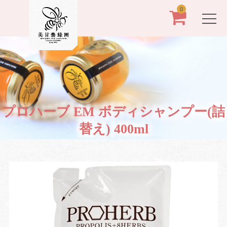
0
プロハーブ EM ボディシャンプー(詰
替え) 400ml